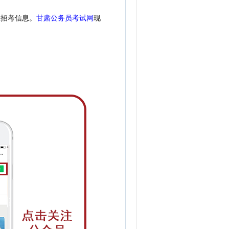
握招考信息。
甘肃公务员考试网
现