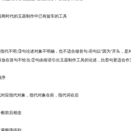
商时代的玉器制作中已有旋车的工具
代不明;③句论述对象不明确，也不适合做首句;④句以“因为”开头，是
内容放在首句不恰当;②句由俗语引出玉器制作工具的论述，比⑥句更适合作
顺序
对应指代对象，指代对象在前，指代词在后
般前后相连
展顺序排列