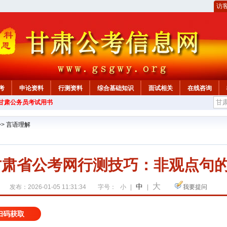
访
考
申论资料
行测资料
综合基础知识
面试相关
在线咨询
年甘肃公务员考试用书
>>
言语理解
年甘肃省公考网行测技巧：非观点句
大
中
发布：2026-01-05 11:31:34
字号：
小
|
|
我要提问
扫码获取