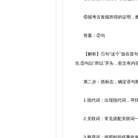
⑥据考古发掘所得的证明，般
答案：②句
【解析】①句“这个”放在首句指
当;⑤句以“所以”开头，前文有
第二步：抓标志，确定语句
1.指代词：出现指代词，寻找
2.关联词：常见搭配关联词一
3.顺序词：按照时间或事件发