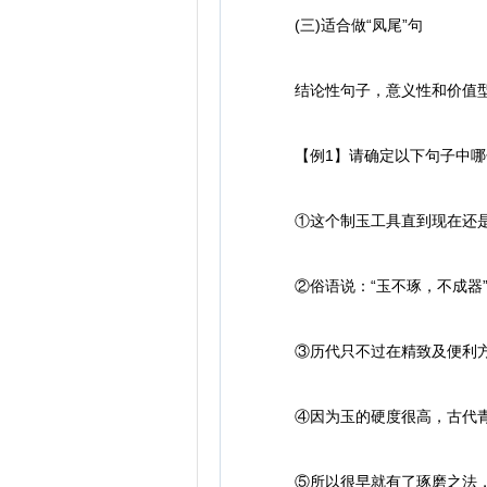
(三)适合做“凤尾”句
结论性句子，意义性和价值型
【例1】请确定以下句子中哪
①这个制玉工具直到现在还是
②俗语说：“玉不琢，不成器
③历代只不过在精致及便利方
④因为玉的硬度很高，古代青
⑤所以很早就有了琢磨之法，