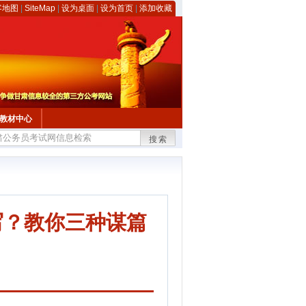
客地图
|
SiteMap
|
设为桌面
|
设为首页
|
添加收藏
教材中心
搜索
写？教你三种谋篇