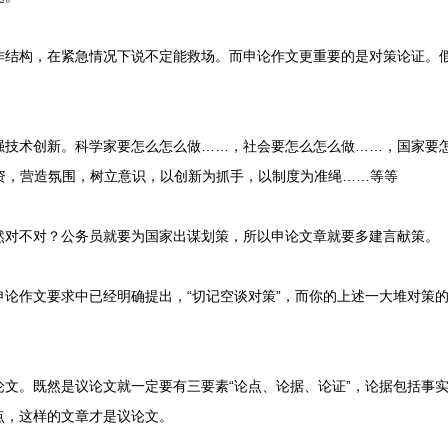
构，在紧急情况下说不定能救场。而申论作文更重要的是对策论证。假
术创新。科学家要怎么怎么做……，社会要怎么怎么做……，国家要怎
投资，营造氛围，树立意识，以创新为抓手，以制度为准绳……等等
不对？公务员就要为国家出谋划策，所以申论文章就要多建言献策。
作文要求中已经明确提出，“切记空谈对策”，而你的上述一大堆对策的
。既然是议论文就一定要有三要素“论点、论据、论证”，论据包括事实
点，这样的文章才是议论文。