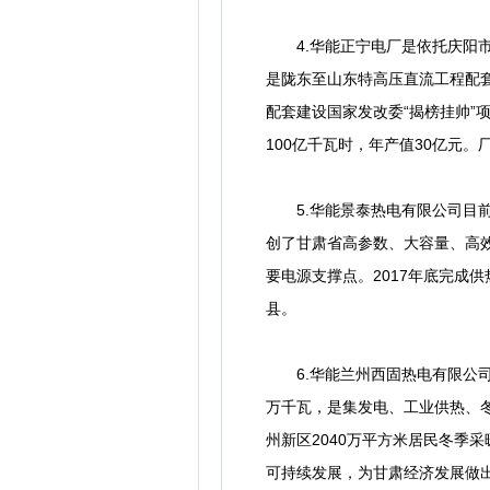
4.华能正宁电厂是依托庆阳市
是陇东至山东特高压直流工程配套调
配套建设国家发改委“揭榜挂帅”
100亿千瓦时，年产值30亿元
5.华能景泰热电有限公司目前装机
创了甘肃省高参数、大容量、高效
要电源支撑点。2017年底完成
县。
6.华能兰州西固热电有限公司始建
万千瓦，是集发电、工业供热、冬
州新区2040万平方米居民冬季
可持续发展，为甘肃经济发展做出