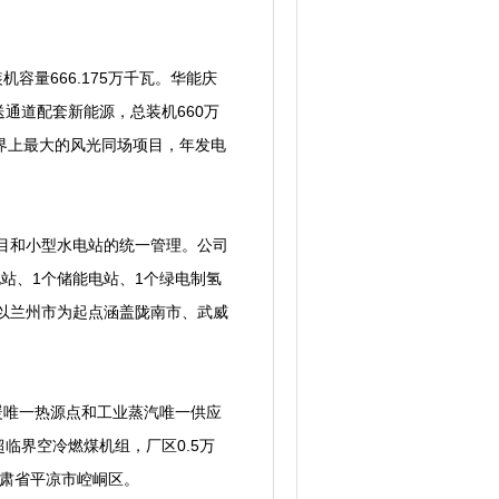
量666.175万千瓦。华能庆
送通道配套新能源，总装机660万
是世界上最大的风光同场项目，年发电
项目和小型水电站的统一管理。公司
电站、1个储能电站、1个绿电制氢
站以兰州市为起点涵盖陇南市、武威
暖唯一热源点和工业蒸汽唯一供应
超临界空冷燃煤机组，厂区0.5万
甘肃省平凉市崆峒区。