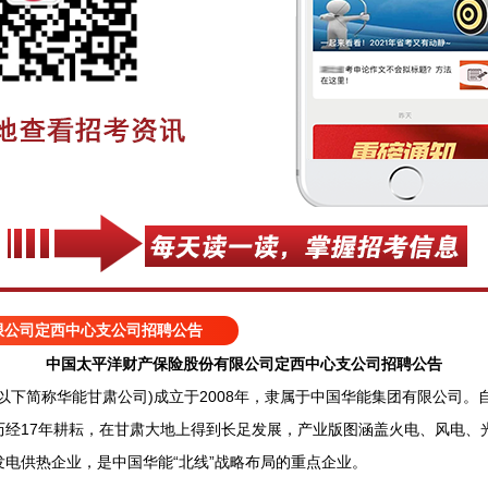
限公司定西中心支公司招聘公告
中国太平洋财产保险股份有限公司定西中心支公司招聘公告
下简称华能甘肃公司)成立于2008年，隶属于中国华能集团有限公司。
历经17年耕耘，在甘肃大地上得到长足发展，产业版图涵盖火电、风电、
电供热企业，是中国华能“北线”战略布局的重点企业。