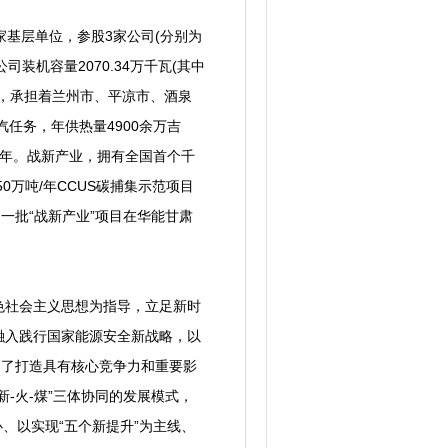
基层单位，参股3家公司(分别为
装机容量2070.34万千瓦(其中
产业，承担着兰州市、平凉市、酒泉
任务，年供热量4900余万吉
吨/年。战新产业，拥有全国首个千
万吨/年CCUS碳捕集示范项目
一批“战新产业”项目在华能甘肃
社会主义思想为指导，立足新时
融入践行国家能源安全新战略，以
出了打造具有核心竞争力和重要影
-火-煤”三体协同的发展模式，
心、以实现“五个新提升”为主线、