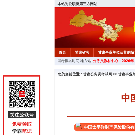
本站为公职类第三方网站
首页
甘肃省考
甘肃事业单位及其他招
国考报名时间
地方站:
公务员教材中心：2026
您的当前位置：
甘肃公务员考试网
>>
甘肃事业
中
中国太平洋财产保险股份有