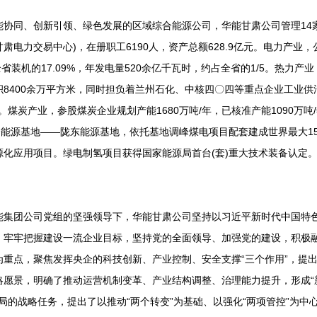
同、创新引领、绿色发展的区域综合能源公司，华能甘肃公司管理14家
电力交易中心)，在册职工6190人，资产总额628.9亿元。电力产业，公司
占全省装机的17.09%，年发电量520余亿千瓦时，约占全省的1/5。热力
8400余万平方米，同时担负着兰州石化、中核四〇四等重点企业工业供汽
。煤炭产业，参股煤炭企业规划产能1680万吨/年，已核准产能1090万
合能源基地——陇东能源基地，依托基地调峰煤电项目配套建成世界最大150
化应用项目。绿电制氢项目获得国家能源局首台(套)重大技术装备认定。
团公司党组的坚强领导下，华能甘肃公司坚持以习近平新时代中国特色
，牢牢把握建设一流企业目标，坚持党的全面领导、加强党的建设，积极
为重点，聚焦发挥央企的科技创新、产业控制、安全支撑“三个作用”，提
愿景，明确了推动运营机制变革、产业结构调整、治理能力提升，形成“新
格局的战略任务，提出了以推动“两个转变”为基础、以强化“两项管控”为中