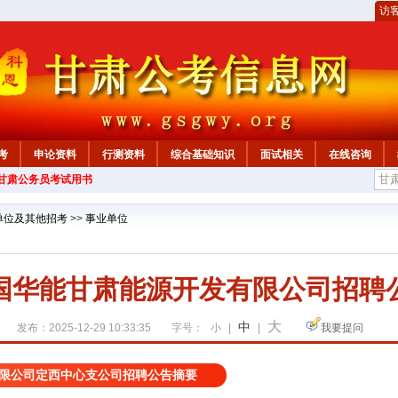
访
考
申论资料
行测资料
综合基础知识
面试相关
在线咨询
年甘肃公务员考试用书
单位及其他招考
>>
事业单位
国华能甘肃能源开发有限公司招聘
大
中
发布：2025-12-29 10:33:35
字号：
小
|
|
我要提问
限公司定西中心支公司招聘公告摘要