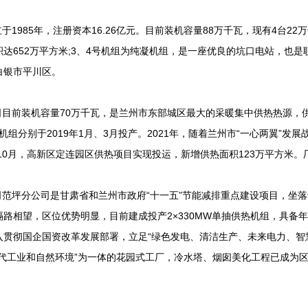
985年，注册资本16.26亿元。目前装机容量88万千瓦，现有4台22
达652万平方米;3、4号机组为纯凝机组，是一座优良的坑口电站，也
白银市平川区。
前装机容量70万千瓦，是兰州市东部城区最大的采暖集中供热热源，供
机组分别于2019年1月、3月投产。2021年，随着兰州市“一心两翼”发
年10月，高新区定连园区供热项目实现投运，新增供热面积123万平方米
范坪分公司是甘肃省和兰州市政府“十一五”节能减排重点建设项目，坐
路相望，区位优势明显，目前建成投产2×330MW单抽供热机组，具备年产
入贯彻国企国资改革发展部署，立足“绿色发电、清洁生产、未来电力、智
现代工业和自然环境”为一体的花园式工厂，冷水塔、烟囱美化工程已成为