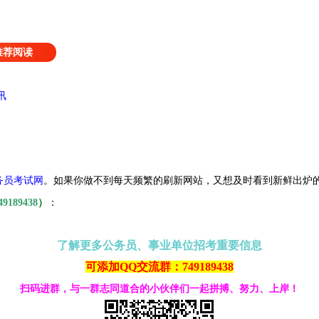
推荐阅读
讯
务员考试网
。
如果你做不到每天频繁的刷新网站，又想及时看到新鲜出炉
49189438
）
：
了解更多公务员、事业单位招考重要信息
可添加QQ交流群：749189438
扫码进群，与一群志同道合的小伙伴们一起拼搏、努力、上岸！