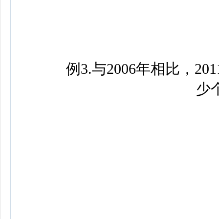
例3.与2006年相比，2
少
A
B
C