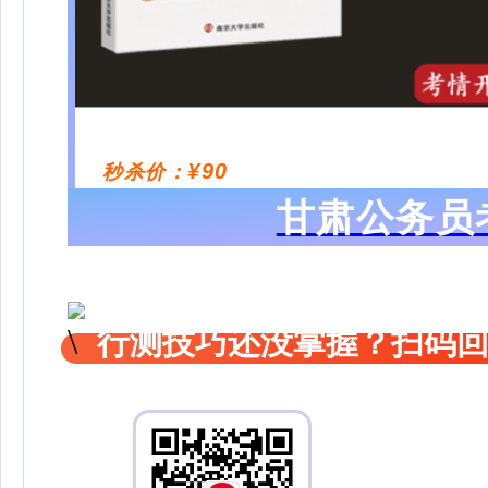
¥90
秒杀价：
甘肃公务员
行测技巧还没掌握？扫码回