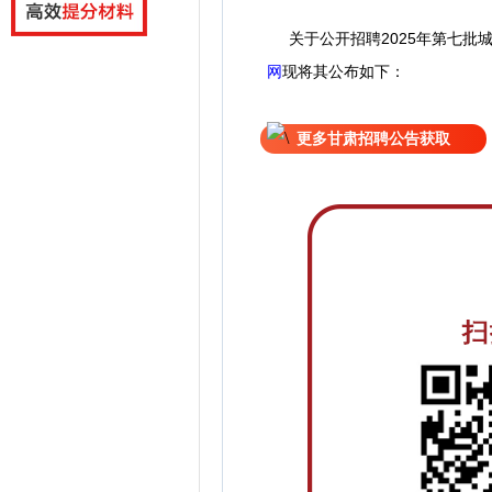
关于公开招聘2025年第七批
网
现
将
其公
布如下：
更多甘肃招聘公告获取