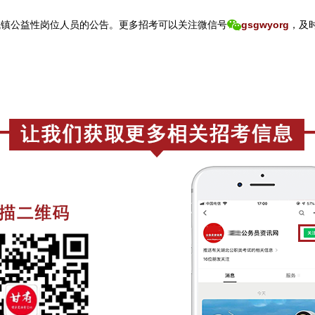
城镇公益性岗位人员的公告。
更
多招考可以关注
微信号
gsgwyorg
，
及