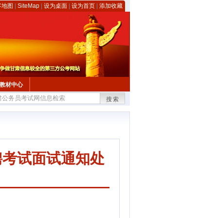
客地图
|
SiteMap
|
设为桌面
|
设为首页
|
添加收藏
教材中心
搜索
聘考试面试通知处