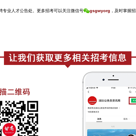
专业人才公告处。
更
多招考可以关注
微信号
gsgwyorg
，
及时掌握招