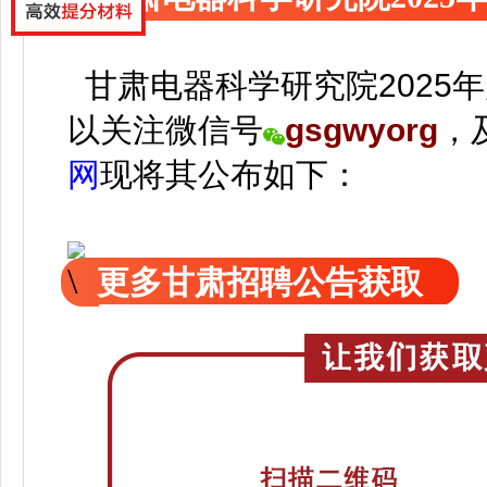
甘肃电器科学研究院2025
以关注
微信号
gsgwyorg
，
网
现
将
其公
布如下：
更多甘肃招聘公告获取