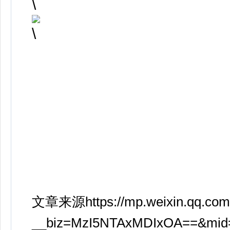
文章来源https://mp.weixin.qq.com
__biz=MzI5NTAxMDIxOA==&mid=2