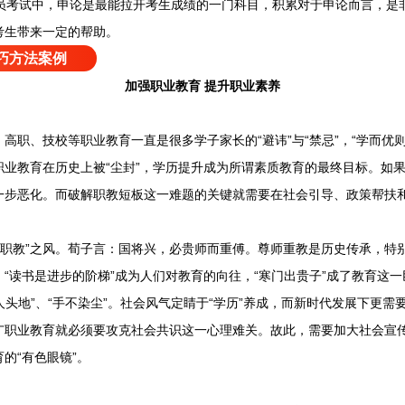
员考试中，申论是最能拉开考生成绩的一门科目，积累对于申论而言，是
考生带来一定的帮助。
巧方法案例
加强职业教育 提升职业素养
、技校等职业教育一直是很多学子家长的“避讳”与“禁忌”，“学而优则
业教育在历史上被“尘封”，学历提升成为所谓素质教育的最终目标。如果只
一步恶化。而破解职教短板这一难题的关键就需要在社会引导、政策帮扶
职教”之风。荀子言：国将兴，必贵师而重傅。尊师重教是历史传承，特别
“读书是进步的阶梯”成为人们对教育的向往，“寒门出贵子”成了教育这
出人头地”、“手不染尘”。社会风气定睛于“学历”养成，而新时代发展下更
广职业教育就必须要攻克社会共识这一心理难关。故此，需要加大社会宣
的“有色眼镜”。