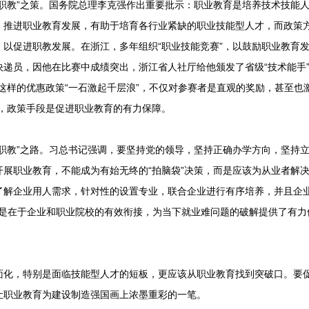
教”之策。国务院总理李克强作出重要批示：职业教育是培养技术技能人
。推进职业教育发展，有助于培育各行业紧缺的职业技能型人才，而政策
，以促进职教发展。在浙江，多年组织“职业技能竞赛”，以鼓励职业教育
递员，因他在比赛中成绩突出，浙江省人社厅给他颁发了省级“技术能手”
这样的优惠政策“一石激起千层浪”，不仅对参赛者是直观的奖励，甚至也
见，政策手段是促进职业教育的有力保障。
教”之路。习总书记强调，要坚持党的领导，坚持正确办学方向，坚持立
开展职业教育，不能成为有始无终的“拍脑袋”决策，而是应该为从业者解
了解企业用人需求，针对性的设置专业，联合企业进行有序培养，并且企
。正是在于企业和职业院校的有效衔接，为当下就业难问题的破解提供了有
，特别是面临技能型人才的短板，更应该从职业教育找到突破口。要促
让职业教育为建设制造强国画上浓墨重彩的一笔。