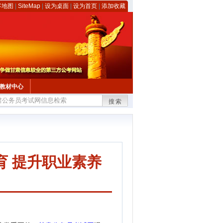
客地图
|
SiteMap
|
设为桌面
|
设为首页
|
添加收藏
教材中心
搜索
育 提升职业素养