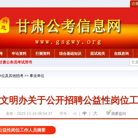
访
考
申论资料
行测资料
综合基础知识
面试相关
在线咨询
年甘肃公务员考试用书
单位及其他招考
>>
事业单位
文明办关于公开招聘公益性岗位
大
中
发布：2025-11-24 09:54:37
字号：
小
|
|
我要提问
公益性岗位工作人员摘要