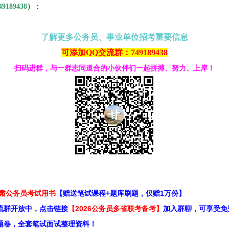
49189438
）
：
了解更多公务员、事业单位招考重要信息
可添加QQ交流群：749189438
扫码进群，与一群志同道合的小伙伴们一起拼搏、努力、上岸！
甘肃公务员考试用书
【赠送笔试课程+题库刷题，仅赠1万份】
流群开放中，点击链接
【2026公务员多省联考备考】
加入群聊，可享受免
题卷，全套笔试面试整理资料！