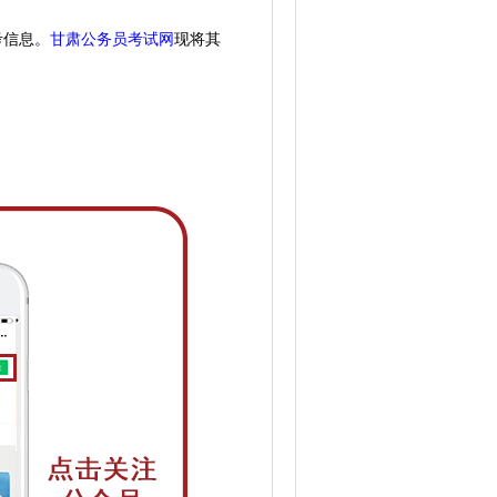
考信息。
甘肃公务员考试网
现
将
其