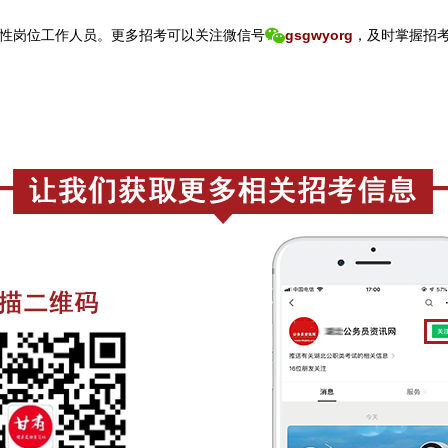
性岗位工作人员。
更
多招考可以关注
微信号
gsgwyorg
，
及时掌握招