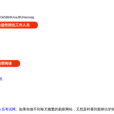
zGk5Bb8UoaJfiUHaosvjg
公益性岗位工作人员
推荐阅读
讯
务员考试网
。
如果你做不到每天频繁的刷新网站，又想及时看到新鲜出炉