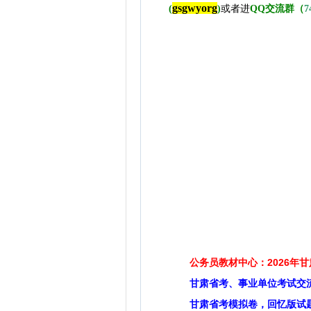
gsgwyorg
(
)
或者进
QQ交流群（
7
公务员教材中心：2026年
甘肃省考、事业单位考试交
甘肃省考模拟卷，回忆版试