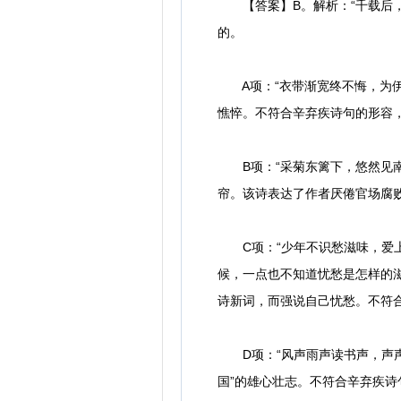
【答案】B。解析：“千载后，
的。
A项：“衣带渐宽终不悔，为伊
憔悴。不符合辛弃疾诗句的形容
B项：“采菊东篱下，悠然见南
帘。该诗表达了作者厌倦官场腐
C项：“少年不识愁滋味，爱上
候，一点也不知道忧愁是怎样的
诗新词，而强说自己忧愁。不符
D项：“风声雨声读书声，声声
国”的雄心壮志。不符合辛弃疾诗