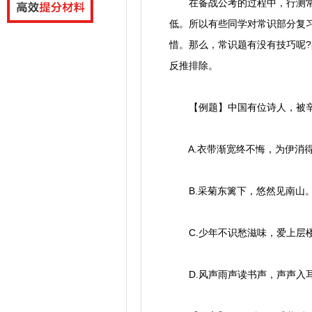
在备战公考的过程中，行测常识
低。所以有些同学对常识部分复
惜。那么，常识题有没有技巧呢
反推排除。
【例题】中国有位诗人，被辛弃
A.衣带渐宽终不悔，为伊消
B.采菊东篱下，悠然见南山
C.少年不识愁滋味，爱上层楼
D.风声雨声读书声，声声入耳