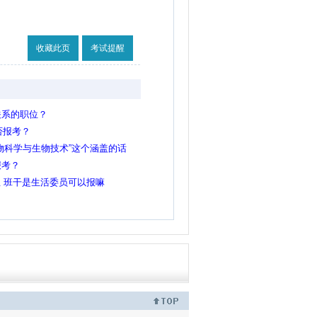
收藏此页
考试提醒
关系的职位？
否报考？
物科学与生物技术”这个涵盖的话
报考？
生 班干是生活委员可以报嘛