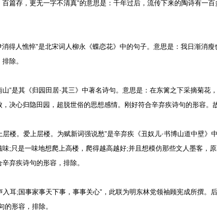
百篇存，更无一字不清真”的意思是：千年过后，流传下来的陶诗有一百
消得人憔悴”是北宋词人柳永《蝶恋花》中的句子。意思是：我日渐消瘦
，排除。
山”是其《归园田居·其三》中著名诗句。意思是：在东篱之下采摘菊花
败，决心归隐田园，超脱世俗的思想感情。刚好符合辛弃疾诗句的形容。
层楼。爱上层楼。为赋新词强说愁”是辛弃疾《丑奴儿·书博山道中壁》
滋味;只是一味地想爬上高楼，爬得越高越好;并且想模仿那些文人墨客，
合辛弃疾诗句的形容，排除。
入耳;国事家事天下事，事事关心”，此联为明东林党领袖顾宪成所撰。后
句的形容，排除。