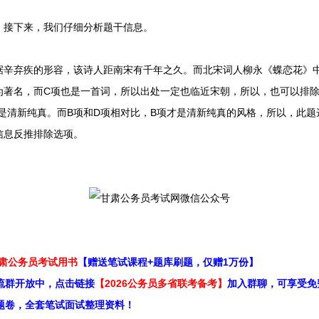
接下来，我们仔细分析题干信息。
弃疾的形容，该诗人距南宋有千年之久。而北宋词人柳永《蝶恋花》中
为著名，而C项也是一首词，所以出处一定也临近宋朝，所以，也可以排除
是清新纯真。而B项和D项相对比，B项才是清新纯真的风格，所以，此题
信息反推排除选项。
甘肃公务员考试用书
【赠送笔试课程+题库刷题，仅赠1万份】
流群开放中，点击链接
【2026公务员多省联考备考】
加入群聊，可享受免
题卷，全套笔试面试整理资料！