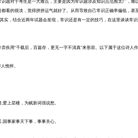
题对于考生是一大难点，主要是因为常识题涉及知识点范围太广，难以
习都看的很淡，觉得拼拼运气就好了。从而导致自己常识正确率偏低，甚
?其实，结合近两年试题会发现，常识还是有一定的技巧，在这里谈谈常
疾用“千载后，百篇存，更无一字不清真”来形容。以下属于这位诗人作品
得人憔悴。
。
;爱上层楼，为赋新词强说愁。
;国事家事天下事，事事关心。