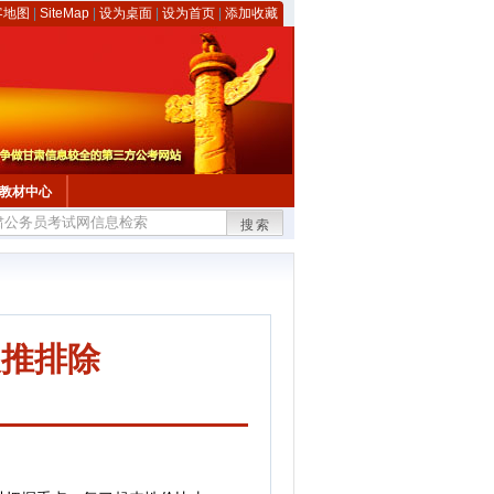
客地图
|
SiteMap
|
设为桌面
|
设为首页
|
添加收藏
教材中心
搜索
反推排除