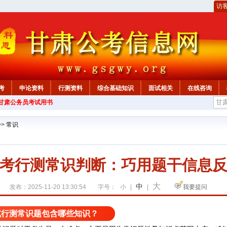
访
考
申论资料
行测资料
综合基础知识
面试相关
在线咨询
年甘肃公务员考试用书
>>
常识
考行测常识判断：巧用题干信息
大
中
发布：2025-11-20 13:30:54
字号：
小
|
|
我要提问
试行测常识题包含哪些知识？