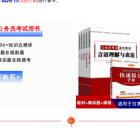
(
点击订购
)进行备考。
肃公务员考试用书
30+知识点精讲
00题在线刷题
套模拟题在线模考
即购买