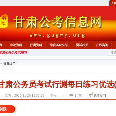
访
考
申论资料
行测资料
综合基础知识
面试相关
在线咨询
年甘肃公务员考试用书
>>
每日练习
年甘肃公务员考试行测每日练习优选(1
大
中
发布：2025-11-20 11:32:13
字号：
小
|
|
我要提问
刷题