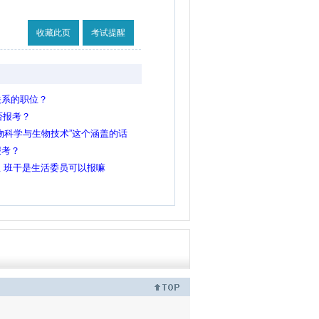
收藏此页
考试提醒
关系的职位？
否报考？
物科学与生物技术”这个涵盖的话
报考？
生 班干是生活委员可以报嘛