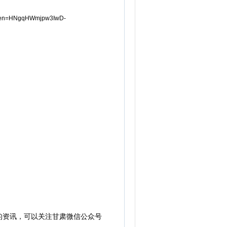
ken=HNgqHWmjpw3IwD-
的资讯，可以关注甘肃微信公众号