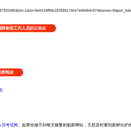
47503485&idx=1&sn=0e0418f9bb183588179ce7ed40b4c874&scene=6&poc_to
招聘食堂工作人员的公告处
推荐阅读
讯
务员考试网
。
如果你做不到每天频繁的刷新网站，又想及时看到新鲜出炉