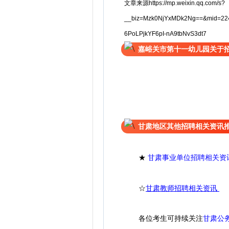
文章来源https://mp.weixin.qq.com/s?
__biz=Mzk0NjYxMDk2Ng==&mid=22
6PoLPjkYF6pI-nA9tbNvS3dt7
嘉峪关市第十一幼儿园关于
甘肃地区其他招聘相关资讯
★
甘肃事业单位招聘相关资
☆
甘肃教师招聘相关资讯
各位考生可持续关注
甘肃公