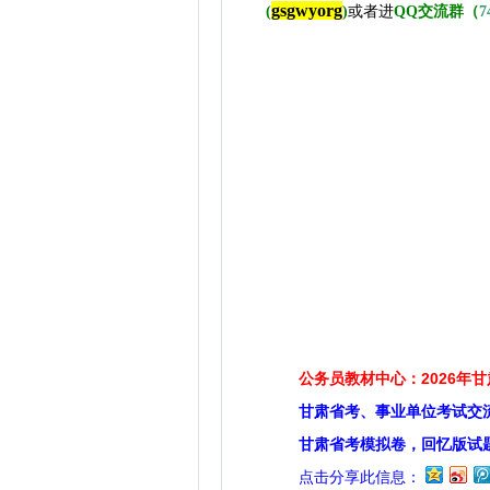
gsgwyorg
(
)
或者进
QQ交流群（
7
公务员教材中心：2026年
甘肃省考、事业单位考试交
甘肃省考模拟卷，回忆版试
点击分享此信息：