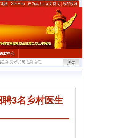
客地图
|
SiteMap
|
设为桌面
|
设为首页
|
添加收藏
教材中心
搜索
聘3名乡村医生