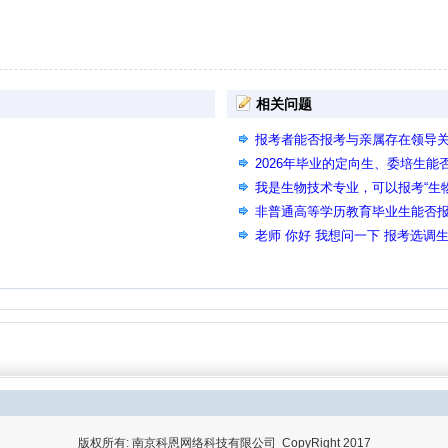
相关问题
报考者能否报考与亲属存在领导
2026年毕业的定向生、委培生能
我是生物技术专业，可以报考“生
吗？
非普通高等学历教育毕业生能否
老师 你好 我想问一下 报考选调
版权所有: 南京科恩网络科技有限公司 CopyRight 2017