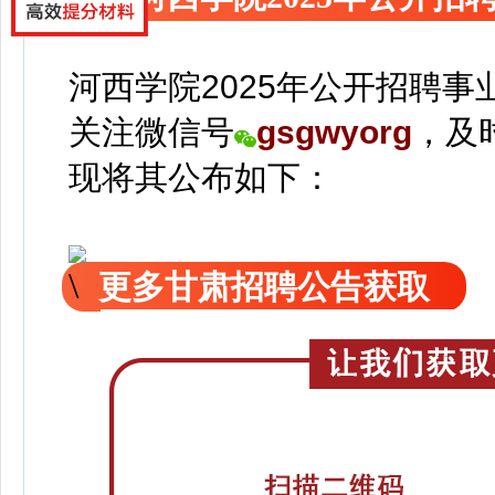
河西学院2025年公开招聘
关注
微信号
gsgwyorg
，
及
现
将
其公
布如下：
更多甘肃招聘公告获取