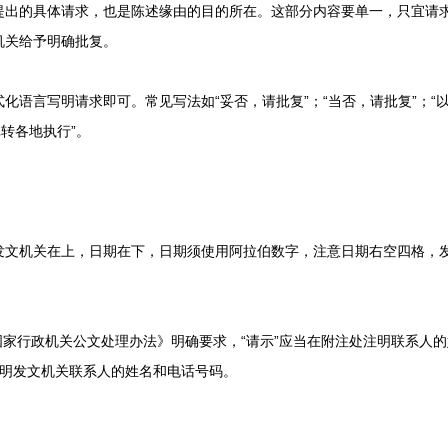
的具体请求，也是陈述缘由的目的所在。这部分内容要单一，只宜请求
机关给予明确批复。
语言写明请求即可。常见写法如“妥否，请批复”；“当否，请批复”；“
批转各地执行”。
机关在上，日期在下，日期须使用阿拉伯数字，注意日期右空四格，发
国家行政机关公文处理办法》明确要求，“请示”应当在附注处注明联系人
注明发文机关联系人的姓名和电话号码。