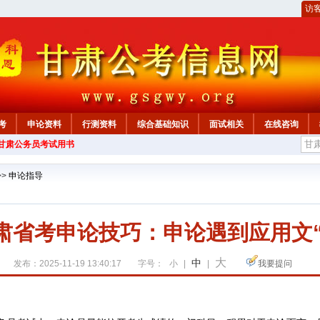
访
考
申论资料
行测资料
综合基础知识
面试相关
在线咨询
年甘肃公务员考试用书
>>
申论指导
甘肃省考申论技巧：申论遇到应用文
大
中
发布：2025-11-19 13:40:17
字号：
小
|
|
我要提问