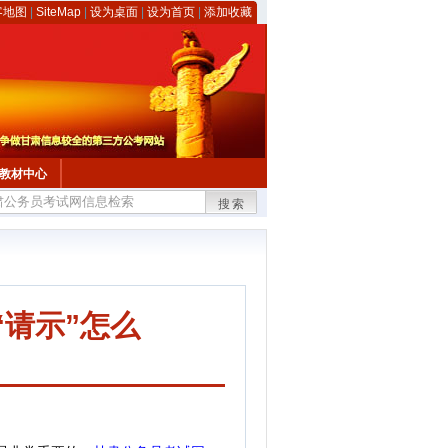
客地图
|
SiteMap
|
设为桌面
|
设为首页
|
添加收藏
教材中心
搜索
“请示”怎么