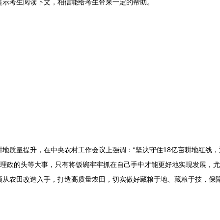
提示考生阅读下文，相信能给考生带来一定的帮助。
质量提升，在中央农村工作会议上强调：“坚决守住18亿亩耕地红线，
治国理政的头等大事，只有将饭碗牢牢抓在自己手中才能更好地实现发展，
须从农田改造入手，打造高质量农田，切实做好藏粮于地、藏粮于技，保