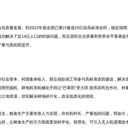
量发展。到2022年底全国已累计建成10亿亩高标准农田，稳定保障1万
成功解决了近14亿人口的吃饭问题，而且居民生活质量和营养水平显著提
产量与质的双提升。
会资本、村级集体收入、群众捐款捐工等参与高标准农田建设，解决农
用挖掘机、耕地机等机械化手段让“巴掌田”变大田;发挥农民合作社、村
的土地资源，切实解决耕地碎片化，农业低质化的现状。
，粮食生产主要依靠人力实现，存在耗时长、产量低的问题，而如今，
负担，让粮食生产的方方面面更加科学化、智慧化。可引入无人机灌溉技