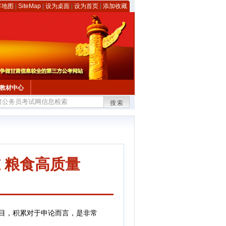
客地图
|
SiteMap
|
设为桌面
|
设为首页
|
添加收藏
教材中心
搜索
 粮食高质量
目，积累对于申论而言，是非常