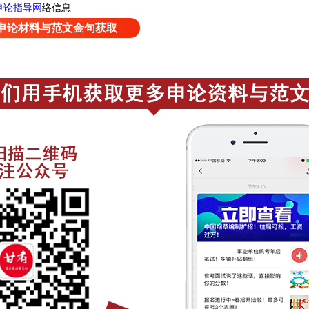
申论指导网
络信息
申论材料与范文金句获取