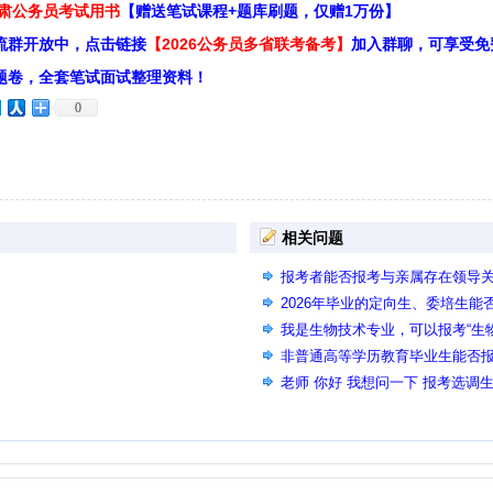
甘肃公务员考试用书
【赠送笔试课程+题库刷题，仅赠1万份】
流群开放中，点击链接
【2026公务员多省联考备考】
加入群聊，可享受免
题卷，全套笔试面试整理资料！
0
相关问题
报考者能否报考与亲属存在领导
2026年毕业的定向生、委培生能
我是生物技术专业，可以报考“生
吗？
非普通高等学历教育毕业生能否
老师 你好 我想问一下 报考选调