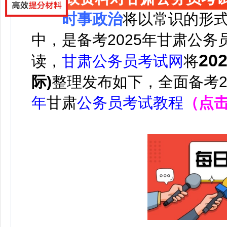
时事政治
将以常识的形
中，是备考2025年甘肃公
20
读，
甘肃
公务员考试网
将
际)
整理发布如下，
全面备考
年
甘肃
公务员考试教程
（点