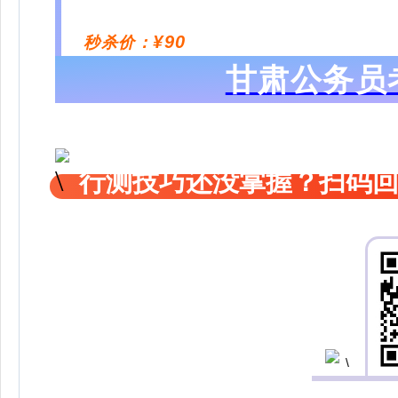
¥90
秒杀价：
甘肃公务员
行测技巧还没掌握？扫码回