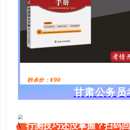
¥90
秒杀价：
甘肃公务员
行测技巧还没掌握？扫码回