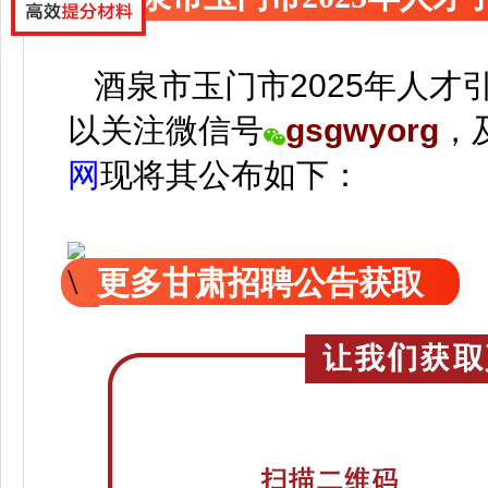
酒泉市玉门市2025年人才引
以关注
微信号
gsgwyorg
，
网
现
将
其公
布如下：
更多甘肃招聘公告获取