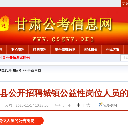
访
考
申论资料
行测资料
综合基础知识
面试相关
在线咨询
年甘肃公务员考试用书
单位及其他招考
>>
事业单位
县公开招聘城镇公益性岗位人员
大
中
发布：2025-11-17 10:27:03
字号：
小
|
|
我要提问
岗位人员的公告摘要