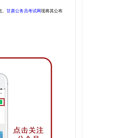
息。
甘肃公务员考试网
现
将
其公
布