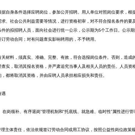
自身条件选择应聘岗位，参加公开招聘。用人单位对照岗位要求，根据
需求、社会公共利益需要等情况，进行资格初审，对不符合报名条件的要
条件的拟招聘人员，面向社会进行统一公示，公示期为5个工作日。公示
签订劳动合同；对有问题查实影响聘用的，不予聘用。
材料，须真实、准确、完整、有效，符合选报岗位条件。否则，造成的
经查实，取消其报名资格，并严肃追究当事人及相关人员的责任。人员资
的，都将取消其资格，并由应聘人员承担相应损失和责任。
待遇
在岗领补、有序退岗”管理机制和“托底线、就急难、临时性”属性进行管
理主体责任，依法依规签订劳动合同或用工协议，按照公益性岗位政策