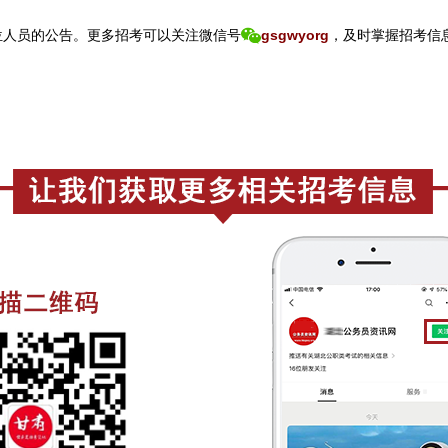
人员的公告。
更
多招考可以关注
微信号
gsgwyorg
，
及时掌握招考信