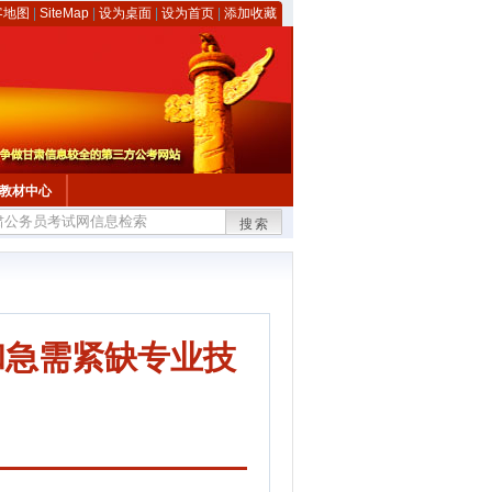
客地图
|
SiteMap
|
设为桌面
|
设为首页
|
添加收藏
教材中心
搜索
和急需紧缺专业技