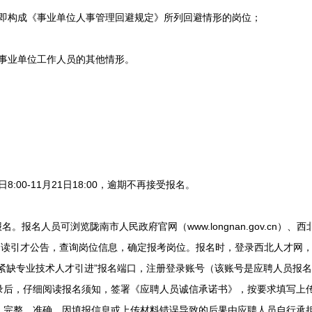
即构成《事业单位人事管理回避规定》所列回避情形的岗位；
事业单位工作人员的其他情形。
8:00-11月21日18:00，逾期不再接受报名。
人员可浏览陇南市人民政府官网（www.longnan.gov.cn）、西北人才网
阅读引才公告，查询岗位信息，确定报考岗位。报名时，登录西北人才网，
需紧缺专业技术人才引进”报名端口，注册登录账号（该账号是应聘人员报
录后，仔细阅读报名须知，签署《应聘人员诚信承诺书》，按要求填写上
、完整、准确。因填报信息或上传材料错误导致的后果由应聘人员自行承