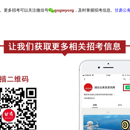
。
更
多招考可以关注
微信号
gsgwyorg
，
及时掌握招考信息。
甘肃公