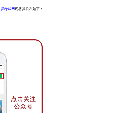
务员考试网
现
将
其公
布如下：