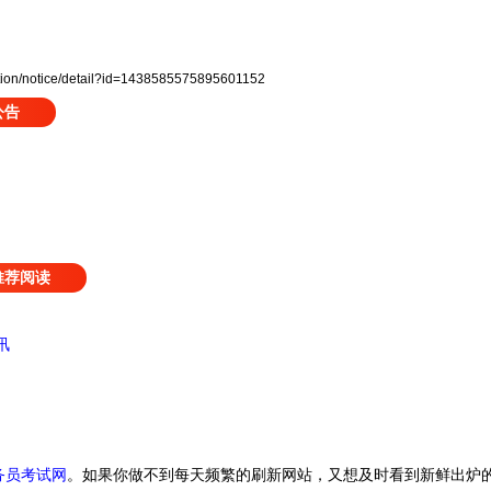
ion/notice/detail?id=1438585575895601152
公告
推荐阅读
讯
务员考试网
。
如果你做不到每天频繁的刷新网站，又想及时看到新鲜出炉