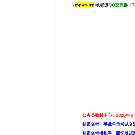
gsgwyorg
(
)
或者进
QQ交流群（
7
公务员教材中心：2026年
甘肃省考、事业单位考试交
甘肃省考模拟卷，回忆版试