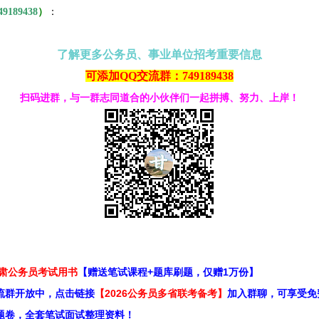
49189438
）
：
了解更多公务员、事业单位招考重要信息
可添加QQ交流群：749189438
扫码进群，与一群志同道合的小伙伴们一起拼搏、努力、上岸！
甘肃公务员考试用书
【赠送笔试课程+题库刷题，仅赠1万份】
流群开放中，点击链接
【2026公务员多省联考备考】
加入群聊，可享受免
题卷，全套笔试面试整理资料！