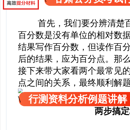
首先，我们要分辨清楚
百分数是没有单位的相对数
结果写作百分数，但读作百
后的结果，应为百分点。那
接下来带大家看两个最常见
点之间的关系，最终顺利解
行测资料分析例题讲解
两步搞定