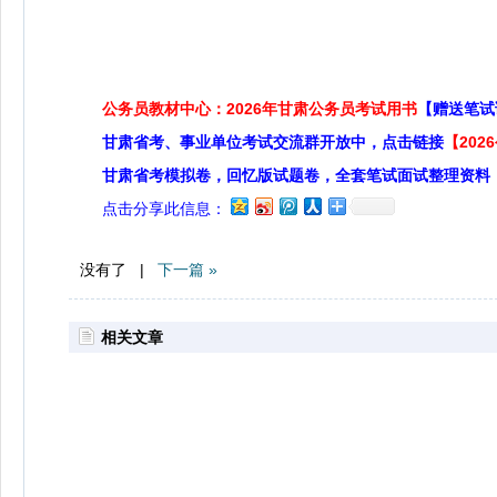
公务员教材中心：2026年甘肃公务员考试用书
【赠送笔试
甘肃省考、事业单位考试交流群开放中，点击链接
【20
甘肃省考模拟卷，回忆版试题卷，全套笔试面试整理资料
点击分享此信息：
没有了 |
下一篇 »
相关文章