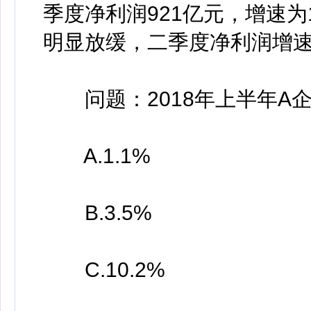
季度净利润921亿元，增速为
明显放缓，二季度净利润增速仅
问题：2018年上半年A
A.1.1%
B.3.5%
C.10.2%