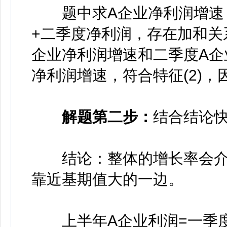
题中求A企业净利润增速，
+二季度净利润，存在加和关
企业净利润增速和二季度A企
净利润增速，符合特征(2)
解题第二步：
结合结论
结论：整体的增长率会介
靠近基期值大的一边。
上半年A企业利润=一季度