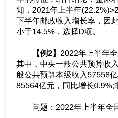
知，2021年上半年(22.2%)>
下半年邮政收入增长率，因此
小于14.5%，选择D项。
【例2】
2022年上半年
其中，中央一般公共预算收入4
般公共预算本级收入57558
85564亿元，同比增长0.9%
问题：2022年上半年全