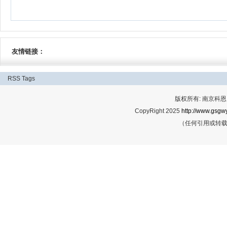
友情链接：
RSS
Tags
版权所有: 南京科恩网
CopyRight 2025
http://www.gsgwy
（任何引用或转