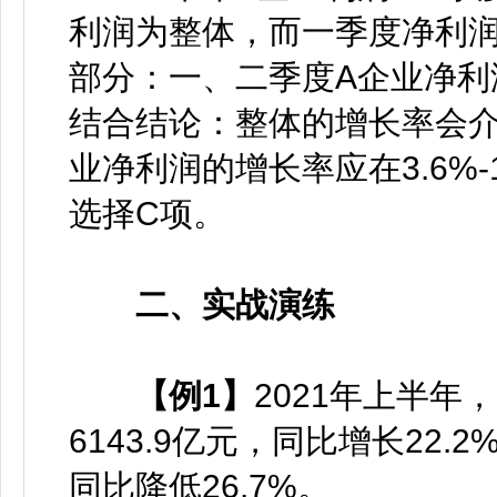
利润为整体，而一季度净利
部分：一、二季度A企业净利润
结合结论：整体的增长率会介
业净利润的增长率应在3.6%-
选择C项。
二、实战演练
【例1】
2021年上半
6143.9亿元，同比增长22.
同比降低26.7%。