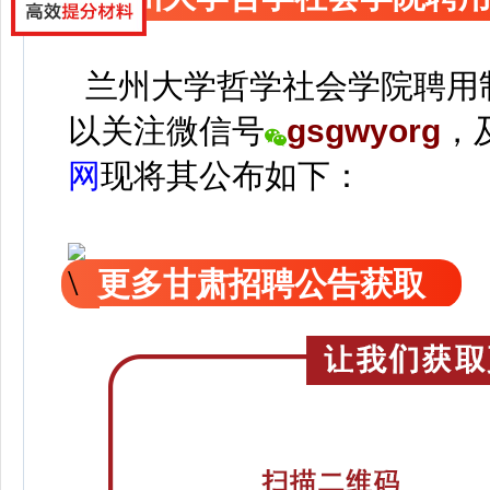
兰州大学哲学社会学院聘用制
以关注
微信号
gsgwyorg
，
网
现
将
其公
布如下：
更多甘肃招聘公告获取