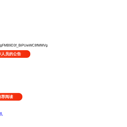
/s/gFMB9D3f_BiPUwWC8fWMVg
作人员的公告
推荐阅读
讯