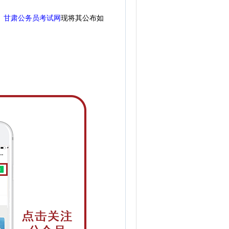
。
甘肃公务员考试网
现
将
其公
布如