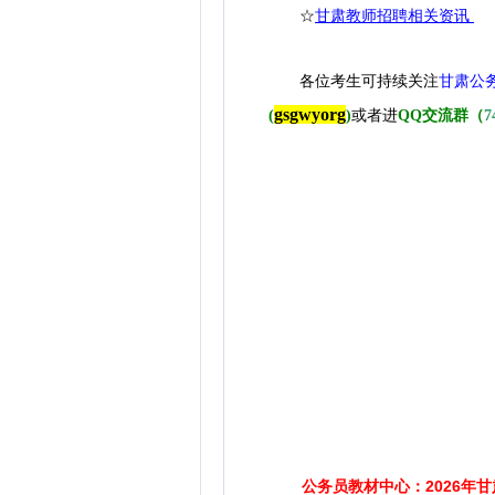
☆
甘肃教师招聘相关资讯
各位考生可持续关注
甘肃公
gsgwyorg
(
)
或者进
QQ交流群（
7
公务员教材中心：2026年