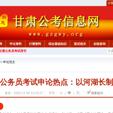
访
考
申论资料
行测资料
综合基础知识
面试相关
在线咨询
年甘肃公务员考试用书
>>
申论范文
甘肃公务员考试申论热点：以河湖长制
大
中
发布：2025-11-04 13:19:27
字号：
小
|
|
我要提问