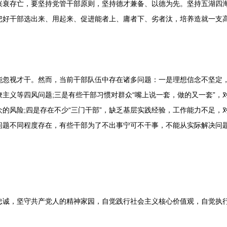
存亡，要坚持党管干部原则，坚持德才兼备、以德为先。坚持五湖四海
把好干部选出来、用起来、促进能者上、庸者下、劣者汰，培养造就一支
视才干。然而，当前干部队伍中存在诸多问题：一是理想信念不坚定，
主义等四风问题;三是有些干部习惯对群众“嘴上说一套，做的又一套”，
的风险;四是存在不少“三门干部”，缺乏基层实践经验，工作能力不足，
问题不同程度存在，有些干部为了不出事宁可不干事，不能从实际解决问
，坚守共产党人的精神家园，自觉践行社会主义核心价值观，自觉执行