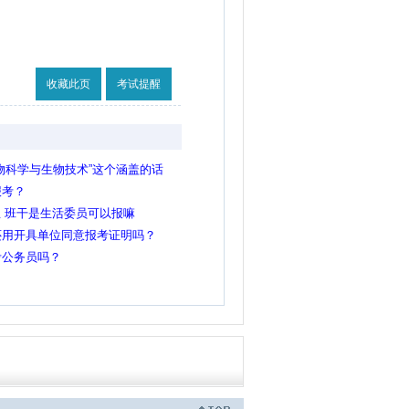
收藏此页
考试提醒
物科学与生物技术”这个涵盖的话
报考？
生 班干是生活委员可以报嘛
还用开具单位同意报考证明吗？
考公务员吗？