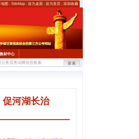
客地图
|
SiteMap
|
设为桌面
|
设为首页
|
添加收藏
教材中心
搜索
 促河湖长治