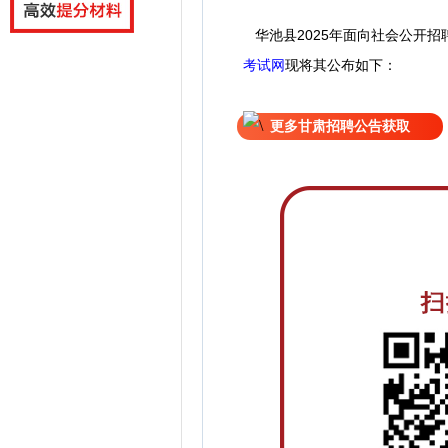
华池县2025年面向社会公开招
考试网
现
将
其公
布如下：
更多甘肃招聘公告获取