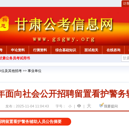
访
考
申论资料
行测资料
综合基础知识
面试相关
在线咨询
年甘肃公务员考试用书
单位及其他招考
>>
事业单位
5年面向社会公开招聘留置看护警
大
中
发布：2025-11-04 11:04:43
字号：
小
|
|
我要提问
开招聘留置看护警务辅助人员公告摘要