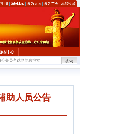
客地图
|
SiteMap
|
设为桌面
|
设为首页
|
添加收藏
教材中心
搜索
务辅助人员公告