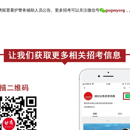
聘留置看护警务辅助人员公告。
更
多招考可以关注
微信号
gsgwyorg
，