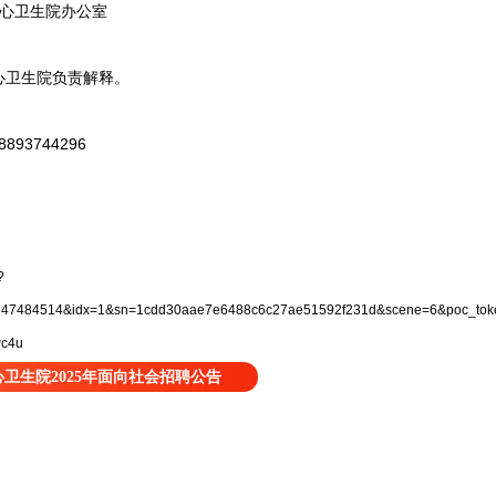
心卫生院办公室
卫生院负责解释。
93744296
?
47484514&idx=1&sn=1cdd30aae7e6488c6c27ae51592f231d&scene=6&poc_to
c4u
卫生院2025年面向社会招聘公告