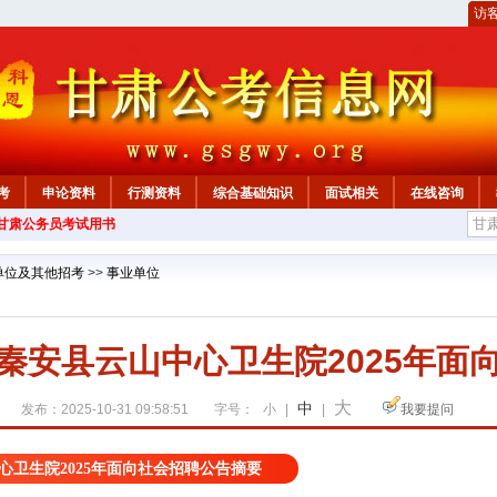
访
考
申论资料
行测资料
综合基础知识
面试相关
在线咨询
年甘肃公务员考试用书
单位及其他招考
>>
事业单位
秦安县云山中心卫生院2025年面
大
中
发布：2025-10-31 09:58:51
字号：
小
|
|
我要提问
心卫生院2025年面向社会招聘公告摘要