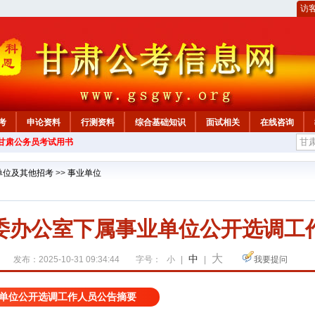
访
考
申论资料
行测资料
综合基础知识
面试相关
在线咨询
年甘肃公务员考试用书
单位及其他招考
>>
事业单位
委办公室下属事业单位公开选调工
大
中
发布：2025-10-31 09:34:44
字号：
小
|
|
我要提问
单位公开选调工作人员公告摘要