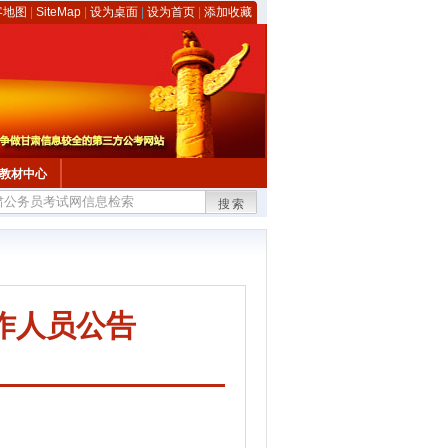
客地图
|
SiteMap
|
设为桌面
|
设为首页
|
添加收藏
教材中心
搜索
作人员公告