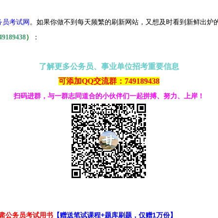
务员考试网
。
如果你做不到每天频繁的刷新网站，又想及时看到新鲜出炉
49189438
）
：
了解更多公务员、事业单位招考重要信息
可添加QQ交流群：749189438
扫码进群，与一群志同道合的小伙伴们一起拼搏、努力、上岸！
甘肃公务员考试用书
【赠送笔试课程+题库刷题，仅赠1万份】