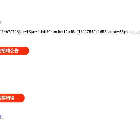
?
7487871&idx=1&sn=4deb39dbcdab13e48aff18117562e165&scene=6&poc_token
院招聘公告
推荐阅读
讯