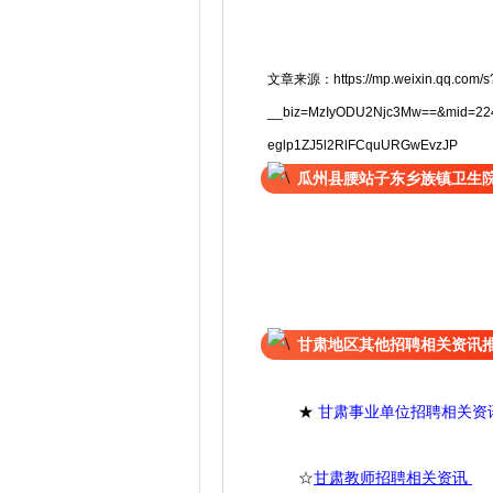
文章来源：https://mp.weixin.qq.com/s
__biz=MzIyODU2Njc3Mw==&mid=224
eglp1ZJ5l2RlFCquURGwEvzJP
瓜州县腰站子东乡族镇卫生
甘肃地区其他招聘相关资讯
★
甘肃事业单位招聘相关资
☆
甘肃教师招聘相关资讯