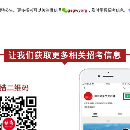
招聘公告。
更
多招考可以关注
微信号
gsgwyorg
，
及时掌握招考信息。