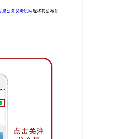
甘肃公务员考试网
现
将
其公
布如