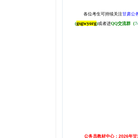
各位考生可持续关注
甘肃公
gsgwyorg
(
)
或者进
QQ交流群（
7
公务员教材中心：2026年