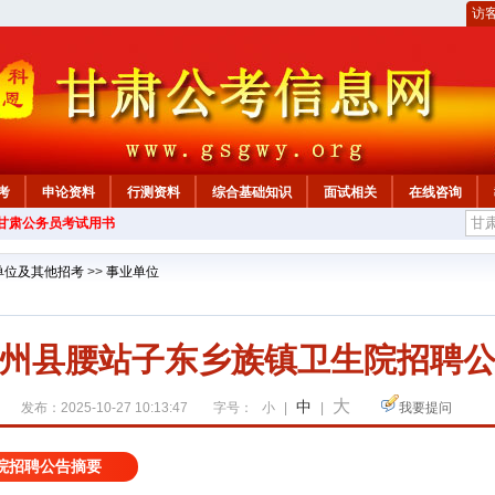
访
考
申论资料
行测资料
综合基础知识
面试相关
在线咨询
年甘肃公务员考试用书
单位及其他招考
>>
事业单位
州县腰站子东乡族镇卫生院招聘
大
中
发布：2025-10-27 10:13:47
字号：
小
|
|
我要提问
院招聘公告摘要