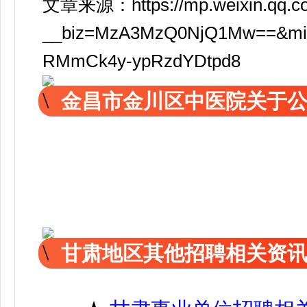
文章来源：https://mp.weixin.qq.c
__biz=MzA3MzQ0NjQ1Mw==&mid=
RMmCk4y-ypRzdYDtpd8
金昌市金川区中医院关于
甘肃地区其他招聘相关资