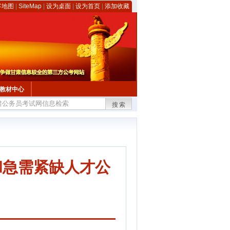
客地图
|
SiteMap
|
设为桌面
|
设为首页
|
添加收藏
教材中心
搜索
和急需紧缺人才公