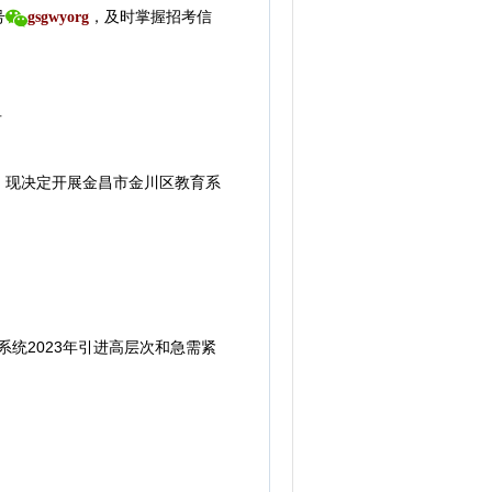
号
gsgwyorg
，
及时掌握招考信
告
现决定开展金昌市金川区教育系
统2023年引进高层次和急需紧