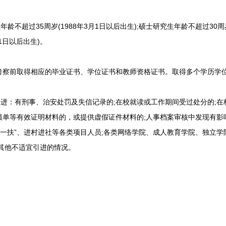
超过35周岁(1988年3月1日以后出生);硕士研究生年龄不超过30周岁(
月1日以后出生)。
于考察前取得相应的毕业证书、学位证书和教师资格证书。取得多个学历学
进：有刑事、治安处罚及失信记录的;在校就读或工作期间受过处分的;在
绩单等有效证明材料的，或提供虚假证件材料的;人事档案审核中发现有影
支一扶”、进村进社等各类项目人员;各类网络学院、成人教育学院、独立学
其他不适宜引进的情况。