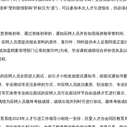
成绩单“受到疫情影响”栏标注为“是”)，可以参加本次人才引进报名，但必须在
责资格初审。通过资格初审的，通知应聘人员并告知现场资格审查时间、
，应聘人员需提供报名资料的原件、复印件，同时提供本人近期同底正面2
(或加盖档案管理部门公章的复印件)为准。学业课程成绩综合评价优良及
过程。
的应聘人员全部进入面试，由引才小组发放面试通知书，按面试通知书要
辩、专业测试等灵活多样的方式，对应聘人员政治素质、职业能力、专业
育等艺体类专业岗位面试的应聘人员可在面试环节自由选择才艺进行展示
试成绩为应聘人员最终考核成绩，成绩出现并列时可进行加试。最终考核成
育系统2023年人才引进工作领导小组统一安排，区委人才办会同区教育