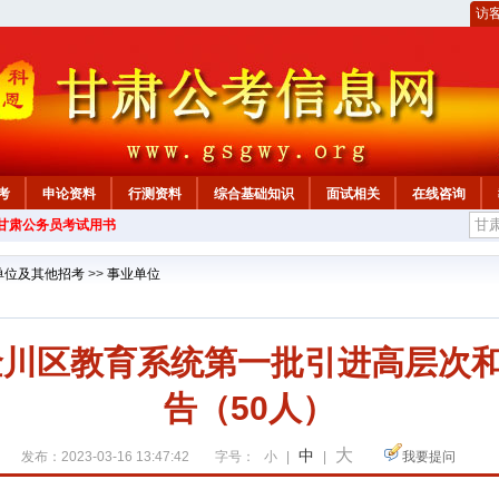
访
考
申论资料
行测资料
综合基础知识
面试相关
在线咨询
年甘肃公务员考试用书
单位及其他招考
>>
事业单位
市金川区教育系统第一批引进高层次
告（50人）
大
中
发布：2023-03-16 13:47:42
字号：
小
|
|
我要提问