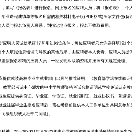
》，填写《报名表》进行报名。网上报名的应聘人员，将《报名表》、个
学业课程成绩单等报名所需的相关材料电子版(PDF格式)压缩文件包(备注
聘人员与报名负责人联系，到指定地点报名，报名不收取费用。
应聘人员诚信承诺书”和引进岗位条件，每位应聘者只允许选择填报1个
因个人填报信息错误而导致的其他后果，由应聘者本人负责。应聘人员提
供虚假报名材料的应聘人员，一经发现即取消资格并按照有关规定处理。
应提供就读高校毕业生就业部门出具的推荐证明、《教育部学籍在线验证
书、教育部考试中心颁发的中小学教师资格考试合格证明或学校免试认定教
毕业生应提供身份证、毕业证、学位证、就业报到证、就业协议书、普通话
已就业往届毕业生报名应聘后，需在考察前提供本人工作单位出具同意参加
、同级组织或人社部门同意)。
，对于在2021年及2022年中小学教师资格考试中受疫情影响考生(20