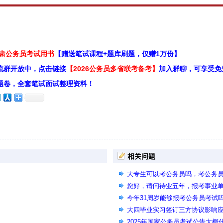
甘肃公务员考试用书
【赠送笔试课程+题库刷题，仅赠1万份】
流群开放中，点击链接
【2026公务员多省联考备考】
加入群聊，可享受免
题卷，全套笔试面试整理资料！
相关问题
大专生可以考公务员吗，考公务
您好，请问待业五年，报考事业
因为待业时间长报不上名啊？
今年31周岁能够报考公务员考试
大四毕业实习签订三方协议影响
2025年国家公务员考试公告大