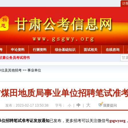
访
考
申论资料
行测资料
综合基础知识
面试相关
在线咨询
年甘肃公务员考试用书
单位及其他招考
>>
事业单位
甘肃煤田地质局事业单位招聘笔试准
大
中
发布：2023-02-17 13:50:38
字号：
小
|
|
我要提问
已发布，
业单位招聘笔试准考证发放通知
更多招考可以关注
微信号
gsgwyorg