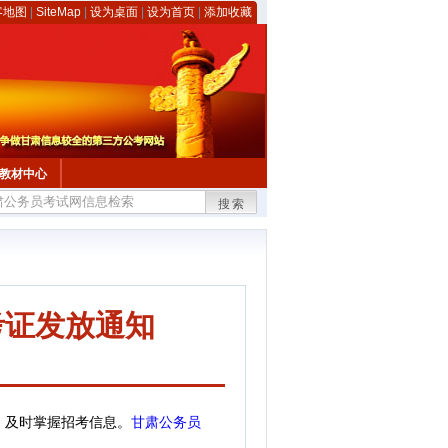
客地图
|
SiteMap
|
设为桌面
|
设为首页
|
添加收藏
教材中心
搜索
考证发放通知
，
及时掌握招考信息。
甘肃公务员