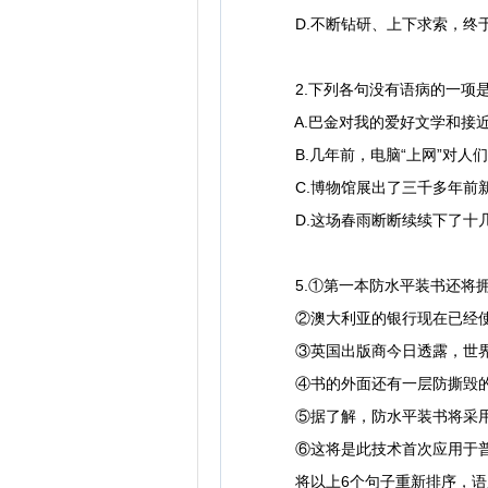
D.不断钻研、上下求索，终
2.下列各句没有语病的一项是
A.巴金对我的爱好文学和接近
B.几年前，电脑“上网”对人
C.博物馆展出了三千多年前
D.这场春雨断断续续下了十几
5.①第一本防水平装书还将拥
②澳大利亚的银行现在已经使
③英国出版商今日透露，世界
④书的外面还有一层防撕毁的
⑤据了解，防水平装书将采用先
⑥这将是此技术首次应用于普
将以上6个句子重新排序，语