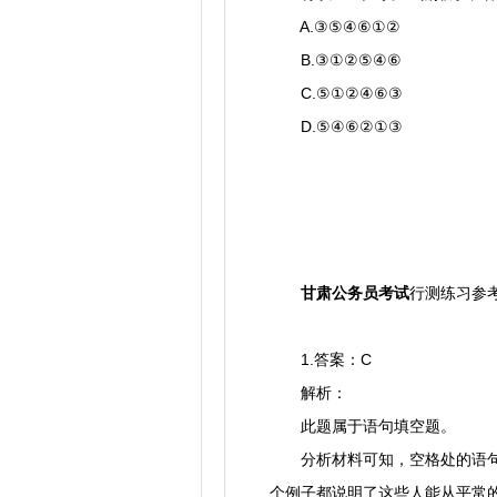
A.③⑤④⑥①②
B.③①②⑤④⑥
C.⑤①②④⑥③
D.⑤④⑥②①③
甘肃公务员考试
行测练习参
1.答案：C
解析：
此题属于语句填空题。
分析材料可知，空格处的语句应
个例子都说明了这些人能从平常的