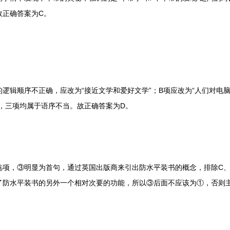
故正确答案为C。
的逻辑顺序不正确，应改为“接近文学和爱好文学”；B项应改为“人们对电脑
，三项均属于语序不当。故正确答案为D。
，③明显为首句，通过英国出版商来引出防水平装书的概念，排除C、
了防水平装书的另外一个相对次要的功能，所以③后面不应该为①，否则