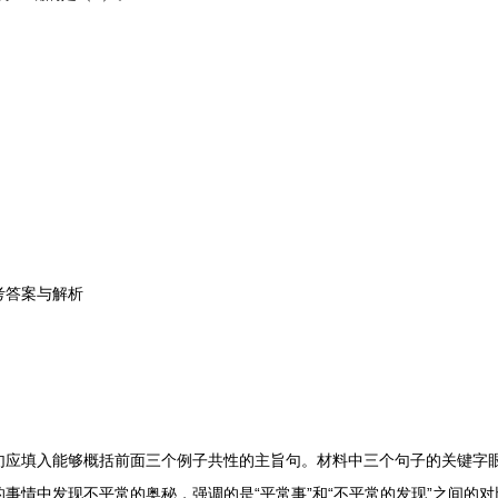
考答案与解析
填入能够概括前面三个例子共性的主旨句。材料中三个句子的关键字眼是
事情中发现不平常的奥秘，强调的是“平常事”和“不平常的发现”之间的对