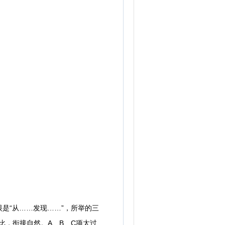
“从……发现……”，所举的三
比，衔接自然。A、B、C项太过