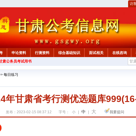
访
考
申论资料
行测资料
综合基础知识
面试相关
在线咨询
年甘肃公务员考试用书
>>
每日练习
24年甘肃省考行测优选题库999(16-
大
中
发布：2023-02-15 08:37:12
字号：
小
|
|
我要提问