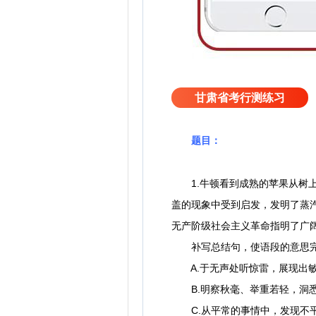
甘肃省考行测练习
题目：
1.牛顿看到成熟的苹果从树上
盖的现象中受到启发，发明了蒸
无产阶级社会主义革命指明了广
补写总结句，使语段的意思完
A.于无声处听惊雷，展现出敏
B.明察秋毫、举重若轻，洞悉
C.从平常的事情中，发现不平