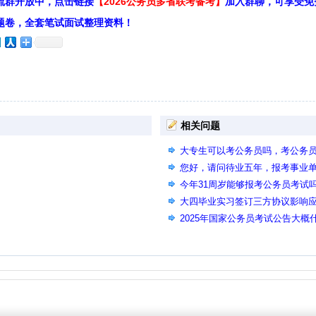
流群开放中，点击链接
【2026公务员多省联考备考】
加入群聊，可享受免
题卷，全套笔试面试整理资料！
相关问题
大专生可以考公务员吗，考公务
您好，请问待业五年，报考事业
因为待业时间长报不上名啊？
今年31周岁能够报考公务员考试
大四毕业实习签订三方协议影响
2025年国家公务员考试公告大
吗？ 老师，2025年国家公务员
时间知道吗？