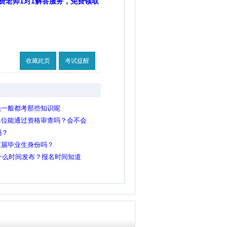
费老师1对1解答服务，免费领取
收藏此页
考试提醒
员一般都考那些知识呢
单位能通过资格审查吗？会不会
吗？
应届毕业生身份吗？
概什么时间发布？报名时间知道
考试公告大概什么时间发布？报名