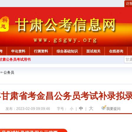
访
考
申论资料
行测资料
综合基础知识
面试相关
在线咨询
年甘肃公务员考试用书
>>
公务员
2年甘肃省考金昌公务员考试补录拟
大
中
发布：2023-02-09 09:09:46
字号：
小
|
|
我要提问