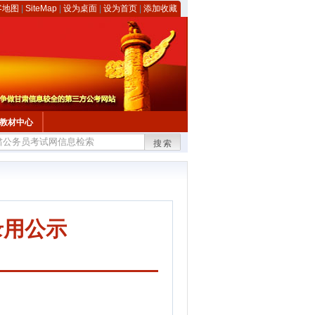
客地图
|
SiteMap
|
设为桌面
|
设为首页
|
添加收藏
教材中心
搜索
录用公示