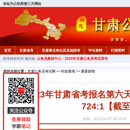
本站为公职类第三方网站
首页
甘肃省考
甘肃事业单位及其他招考
申论资料
行测资料
国考报名时间
地方站:
公务员教材中心：2026年甘肃公务员考试用书
您的当前位置：
甘肃公务员考试网
>>
时政要闻
>>
重要新闻
2023年甘肃省考报名第六天
724:1【截
发布：2023-02-07 08:35:37