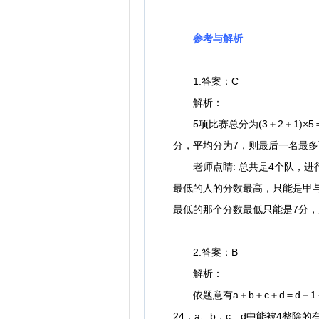
参考与解析
1.答案：C
解析：
5项比赛总分为(3＋2＋1)×5
分，平均分为7，则最后一名最多
老师点睛: 总共是4个队，进行5
最低的人的分数最高，只能是甲与乙
最低的那个分数最低只能是7分，
2.答案：B
解析：
依题意有a＋b＋c＋d＝d－1＋d＝
24，a、b，c、d中能被4整除的