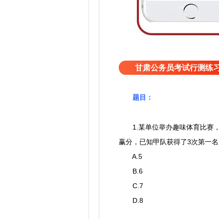
甘肃公务员考试行测练
题目：
1.某单位举办趣味体育比赛，
赢分，已知甲队获得了3次第一名
A.5
B.6
C.7
D.8