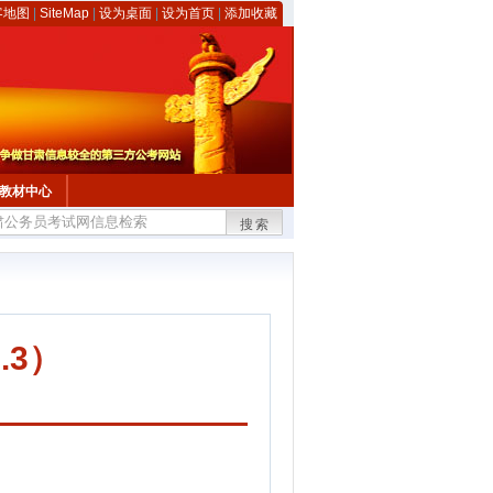
客地图
|
SiteMap
|
设为桌面
|
设为首页
|
添加收藏
教材中心
搜索
.3）