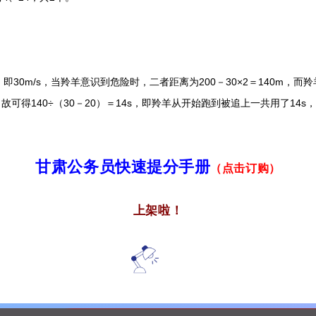
30m/s，当羚羊意识到危险时，二者距离为200－30×2＝140m，而羚
故可得140÷（30－20）＝14s，即羚羊从开始跑到被追上一共用了14s，
甘肃公务员快速提分手册
（点击订购）
上架啦！