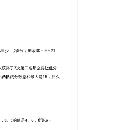
少，为9分；剩余30－9＝21
乙队获得了3次第二名那么要让低分
最后两队的分数总和最大是15，那么
×7，b、c的值是4、6，所以a＝