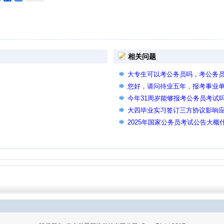
相关问题
大专生可以考公务员吗，考公务
您好，请问待业五年，报考事业
因为待业时间长报不上名啊？
今年31周岁能够报考公务员考试
大四毕业实习签订三方协议影响
2025年国家公务员考试公告大
吗？ 老师，2025年国家公务员
时间知道吗？