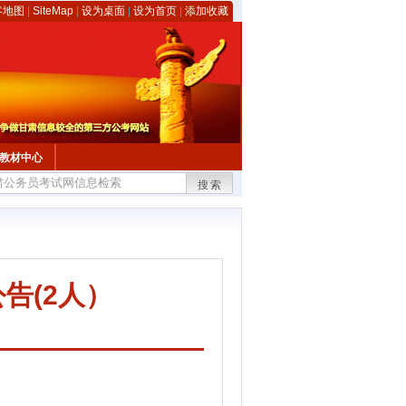
客地图
|
SiteMap
|
设为桌面
|
设为首页
|
添加收藏
教材中心
搜索
告(2人）