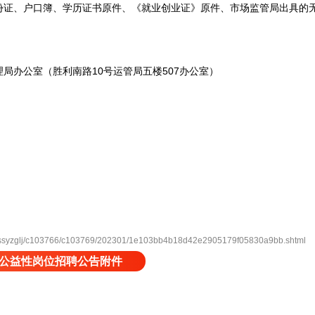
、户口簿、学历证书原件、《就业创业证》原件、市场监管局出具的无
办公室（胜利南路10号运管局五楼507办公室）
ssyzglj/c103766/c103769/202301/1e103bb4b18d42e2905179f05830a9bb.shtml
局公益性岗位招聘公告附件