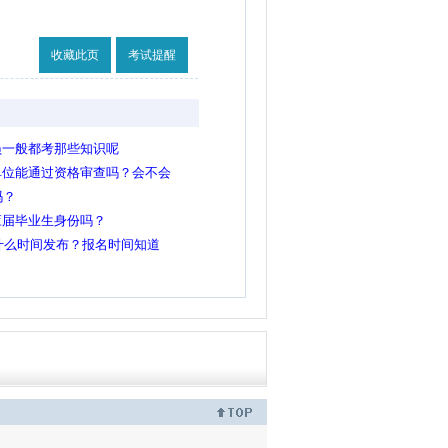
收藏此页
考试提醒
员一般都考那些知识呢
单位能通过资格审查吗？会不会
吗？
应届毕业生身份吗？
概什么时间发布？报名时间知道
考试公告大概什么时间发布？报名