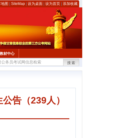
客地图
|
SiteMap
|
设为桌面
|
设为首页
|
添加收藏
教材中心
搜索
公告（239人）