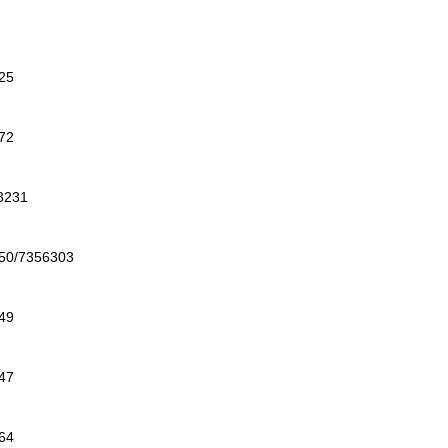
25
72
231
/7356303
49
47
64