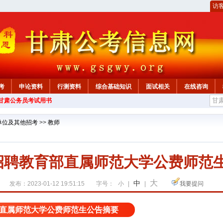
访
考
申论资料
行测资料
综合基础知识
面试相关
在线咨询
年甘肃公务员考试用书
单位及其他招考
>>
教师
市招聘教育部直属师范大学公费师范生
大
中
发布：2023-01-12 19:51:15
字号：
小
|
|
我要提问
育部直属师范大学公费师范生公告摘要