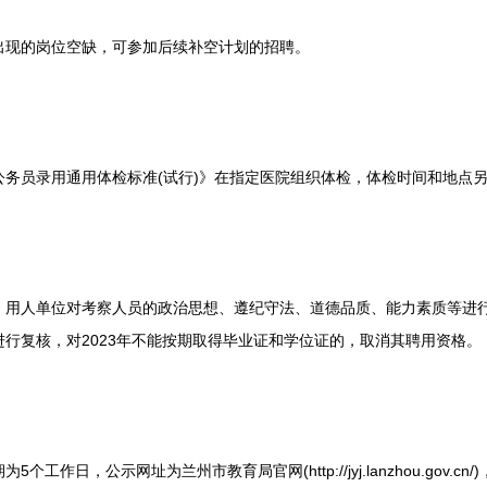
现的岗位空缺，可参加后续补空计划的招聘。
员录用通用体检标准(试行)》在指定医院组织体检，体检时间和地点
人单位对考察人员的政治思想、遵纪守法、道德品质、能力素质等进行
行复核，对2023年不能按期取得毕业证和学位证的，取消其聘用资格。
日，公示网址为兰州市教育局官网(http://jyj.lanzhou.gov.